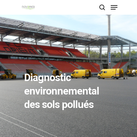
Hit enter to search or ESC to close
Diagnostic
environnemental
des sols pollués