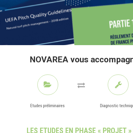
Hit enter to search or ESC to close
NOVAREA
vous accompagne
Etudes préliminaires
Diagnostic techniq
LES ETUDES EN PHASE « PROJET »