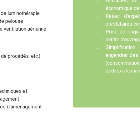
Difficultés d
économique de
s de luminothérapie
Retour d’expé
 de pelouse
prestataires co
de ventilation aérienne
Prise de risqu
maitre d’ouvrag
Simplificati
engendrer des c
de procédés, etc.)
(consommation
dédiés à la mai
echniques et
énagement
lités d’aménagement