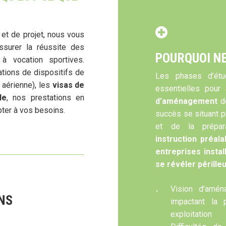
et de projet, nous vous
ssurer la réussite des
POURQUOI NE
à vocation sportives.
lations de dispositifs de
Les phases d’étud
 aérienne), les
visas de
essentielles pour
le
, nos prestations en
d’aménagement
de
pter à vos besoins.
succès se situant p
et de la prépar
instruction préal
entreprises insta
se révéler pérille
Vision d’aména
NS
impactant la 
exploitation