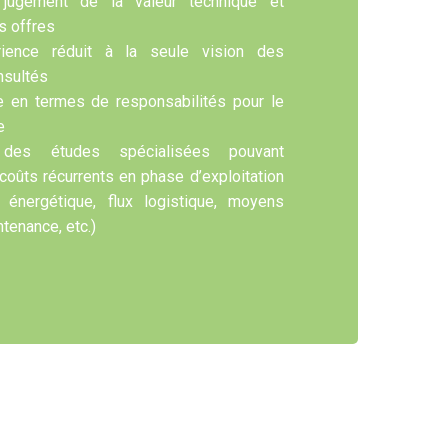
e jugement de la valeur technique et
s offres
rience réduit à la seule vision des
nsultés
e en termes de responsabilités pour le
e
on des études spécialisées pouvant
oûts récurrents en phase d’exploitation
 énergétique, flux logistique, moyens
ntenance, etc.)