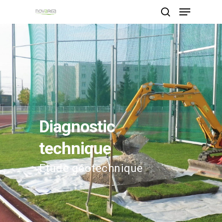
Hit enter to search or ESC to close
Diagnostic
technique
Etude géotechnique