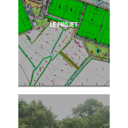
d’entrainement du Stade
Brestois 29 sur 9 ha, à
PLOUGASTEL-DAOULAS,
comprenant 5 terrains de
LE PROJET
grands jeux, une aire
d’échauffement de gardien,
deux bassins de rétention,
des bâtiments d’exploitation
et voiries afférentes.