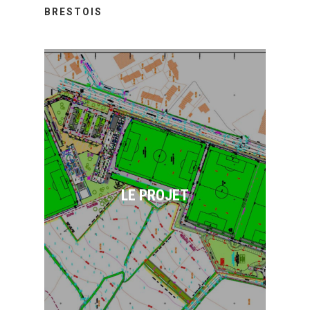
BRESTOIS
Création du nouveau Centre
d’entrainement du Stade
Brestois 29 sur 9 ha, à
PLOUGASTEL-DAOULAS,
comprenant 5 terrains de
LE PROJET
grands jeux, une aire
d’échauffement de gardien,
deux bassins de rétention,
des bâtiments d’exploitation
et voiries afférentes.