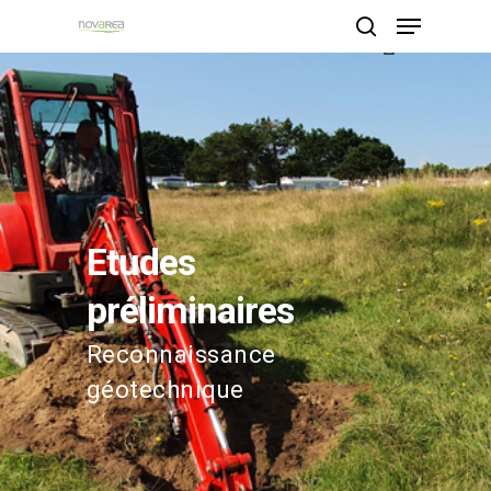
Hit enter to search or ESC to close
Etudes
préliminaires
Reconnaissance
géotechnique