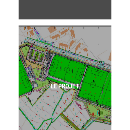
Création du nouveau Centre
d’entrainement du Stade
Brestois 29 sur 9 ha, à
PLOUGASTEL-DAOULAS,
comprenant 5 terrains de
LE PROJET
grands jeux, une aire
d’échauffement de gardien,
deux bassins de rétention,
des bâtiments d’exploitation
et voiries afférentes.