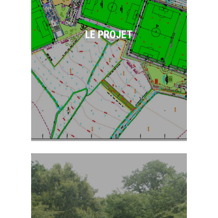
Brestois 29 sur 9 ha, à
PLOUGASTEL-DAOULAS,
comprenant 5 terrains de
LE PROJET
grands jeux, une aire
d’échauffement de gardien,
deux bassins de rétention,
des bâtiments d’exploitation
et voiries afférentes.